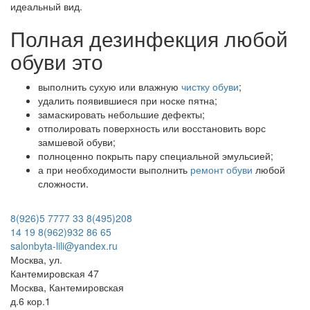
идеальный вид.
Полная дезинфекция любой
обуви это
выполнить сухую или влажную
чистку обуви
;
удалить появившиеся при носке пятна;
замаскировать небольшие дефекты;
отполировать поверхность или восстановить ворс
замшевой обуви;
полноценно покрыть пару специальной эмульсией;
а при необходимости выполнить
ремонт обуви
любой
сложности.
8(926)5 7777 33
8(495)208
14 19
8(962)932 86 65
salonbyta-lili@yandex.ru
Москва, ул.
Кантемировская 47
Москва, Кантемировская
д.6 кор.1