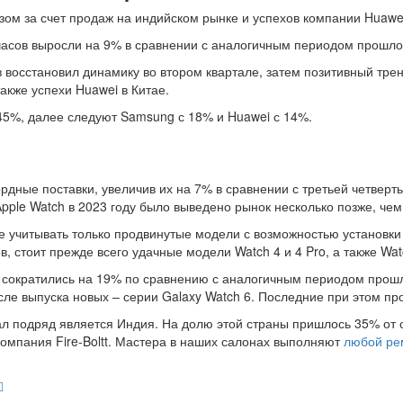
зом за счет продаж на индийском рынке и успехов компании Huawei
асов выросли на 9% в сравнении с аналогичным периодом прошлого
в восстановил динамику во втором квартале, затем позитивный тре
акже успехи Huawei в Китае.
 45%, далее следуют Samsung с 18% и Huawei с 14%.
рдные поставки, увеличив их на 7% в сравнении с третьей четверт
pple Watch в 2023 году было выведено рынок несколько позже, чем
 учитывать только продвинутые модели с возможностью установки 
, стоит прежде всего удачные модели Watch 4 и 4 Pro, а также Wat
 сократились на 19% по сравнению с аналогичным периодом прошло
ле выпуска новых – серии Galaxy Watch 6. Последние при этом пр
л подряд является Индия. На долю этой страны пришлось 35% от 
компания Fire-Boltt. Мастера в наших салонах выполняют
любой ре