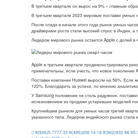
В третьем квартале он вырос на 9% – главным обра
В третьем квартале 2023 мировые поставки умных ч
После спада в начале этого года рынок умных часо
драйверами роста стали высокий спрос в Индии, а т
Лидером мирового рынка остается Apple с долей в
Apple в третьем квартале продемонстрировала реко
примечательны, если учесть, что новое поколение A
Поставки компании Huawei выросли на 56%. Если же
122%. Благодарить за успехи, по мнению аналитиков
У Samsung положение не столь радужное: поставки
исчезновением из продажи устаревших моделей пос
Крупнейшим рынком для умных часов третий кварта
указанного типа. Лидером индийского рынка стала 
8(926)5 7777 33
8(495)208 14 19
8(962)932 86 65