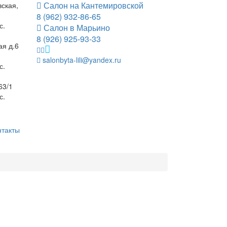
вская,
Салон на Кантемировской
8 (962) 932-86-65
с.
Салон в Марьино
8 (926) 925-93-33
ая д.6
salonbyta-lili@yandex.ru
с.
63/1
с.
нтакты