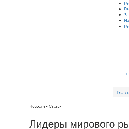
Ре
Ре
За
Из
Ре
Н
Главн
Новости • Статьи
Лидеры мирового ры